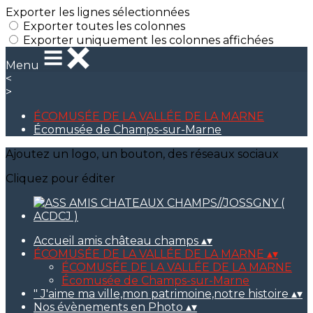
Exporter les lignes sélectionnées
Exporter toutes les colonnes
Exporter uniquement les colonnes affichées
Menu
<
>
ÉCOMUSÉE DE LA VALLÉE DE LA MARNE
Écomusée de Champs-sur-Marne
Ajoutez un logo, un bouton, des réseaux sociaux
Cliquez pour éditer
Accueil amis château champs
▴
▾
ÉCOMUSÉE DE LA VALLÉE DE LA MARNE
▴
▾
ÉCOMUSÉE DE LA VALLÉE DE LA MARNE
Écomusée de Champs-sur-Marne
" J'aime ma ville,mon patrimoine,notre histoire
▴
▾
Nos évènements en Photo
▴
▾