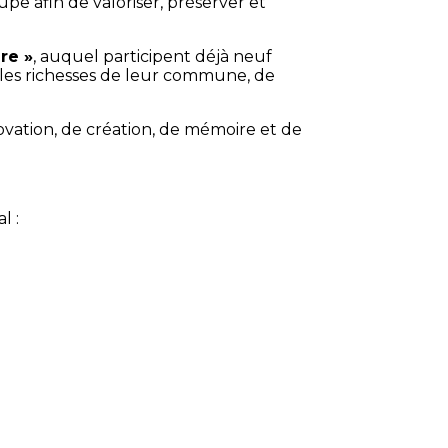
pe afin de valoriser, préserver et
re »
, auquel participent déjà neuf
 les richesses de leur commune, de
vation, de création, de mémoire et de
l :