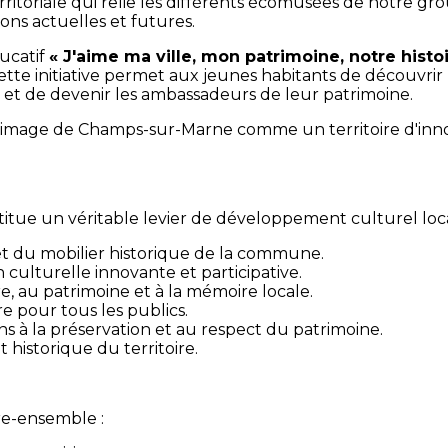
itoriale qui relie les différents écomusées de notre grou
ions actuelles et futures.
ucatif
« J'aime ma ville, mon patrimoine, notre histoi
te initiative permet aux jeunes habitants de découvrir
t de devenir les ambassadeurs de leur patrimoine.
l'image de Champs-sur-Marne comme un territoire d'inno
ue un véritable levier de développement culturel loca
 et du mobilier historique de la commune.
culturelle innovante et participative.
oire, au patrimoine et à la mémoire locale.
e pour tous les publics.
ns à la préservation et au respect du patrimoine.
 historique du territoire.
vre-ensemble :